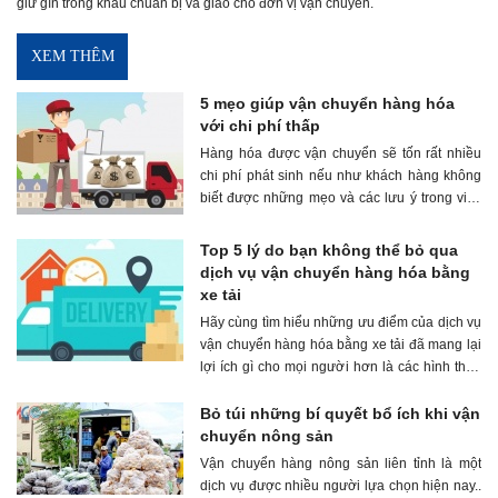
giữ gìn trong khâu chuẩn bị và giao cho đơn vị vận chuyển.
không biết cách bảo quản và giữ gìn trong
khâu chuẩn bị và giao cho đơn vị vận chuyển.
XEM THÊM
5 mẹo giúp vận chuyển hàng hóa
với chi phí thấp
Hàng hóa được vận chuyển sẽ tốn rất nhiều
chi phí phát sinh nếu như khách hàng không
biết được những mẹo và các lưu ý trong việc
vận chuyển để giảm chi phí một cách đáng kể.
Top 5 lý do bạn không thể bỏ qua
dịch vụ vận chuyển hàng hóa bằng
xe tải
Hãy cùng tìm hiểu những ưu điểm của dịch vụ
vận chuyển hàng hóa bằng xe tải đã mang lại
lợi ích gì cho mọi người hơn là các hình thức
vận chuyển hàng hóa khác nhé
Bỏ túi những bí quyết bổ ích khi vận
chuyển nông sản
Vận chuyển hàng nông sản liên tỉnh là một
dịch vụ được nhiều người lựa chọn hiện nay..
Vì vậy, bạn hãy có cho mình những bí quyết để