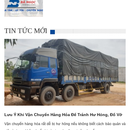
TIN TỨC MỚI
Lưu Ý Khi Vận Chuyển Hàng Hóa Để
Lưu Ý Khi Vận Chuyển Hàng Hóa Để Tránh Hư Hỏng, Đổ Vỡ
Tránh Hư Hỏng, Đổ Vỡ
Vận chuyển hàng hóa rất dễ bị hư hỏng nếu không biết cách bảo quản và
Vận chuyển hàng hóa rất dễ bị hư hỏng nếu