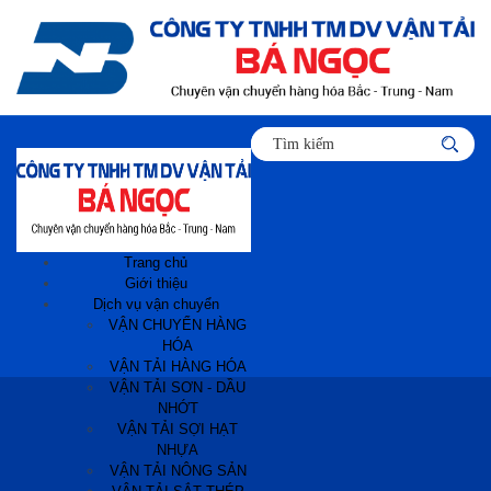
Trang chủ
Giới thiệu
Dịch vụ vận chuyển
VẬN CHUYỂN HÀNG
HÓA
VẬN TẢI HÀNG HÓA
VẬN TẢI SƠN - DẦU
NHỚT
VẬN TẢI SỢI HẠT
NHỰA
VẬN TẢI NÔNG SẢN