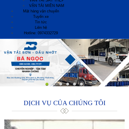
VẬN TẢI SẮT THÉP
VẬN TẢI MIỀN NAM
Mặt hàng vận chuyển
Tuyến xe
Tin tức
Liên hệ
Hotline: 0974332729
DỊCH VỤ CỦA CHÚNG TÔI