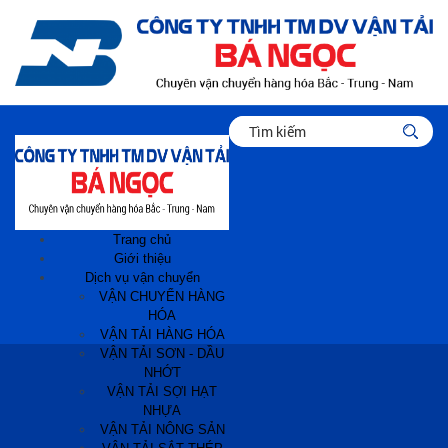
Trang chủ
Giới thiệu
Dịch vụ vận chuyển
VẬN CHUYỂN HÀNG
HÓA
VẬN TẢI HÀNG HÓA
VẬN TẢI SƠN - DẦU
NHỚT
VẬN TẢI SỢI HẠT
NHỰA
VẬN TẢI NÔNG SẢN