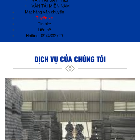
VẬN TẢI SẮT THÉP
VẬN TẢI MIỀN NAM
Mặt hàng vận chuyển
Tuyến xe
Tin tức
Liên hệ
Hotline: 0974332729
DỊCH VỤ CỦA CHÚNG TÔI