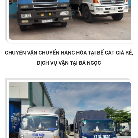
CHUYÊN VẬN CHUYỂN HÀNG HÓA TẠI BẾ CÁT GIÁ RẺ,
DỊCH VỤ VẬN TẠI BÁ NGỌC