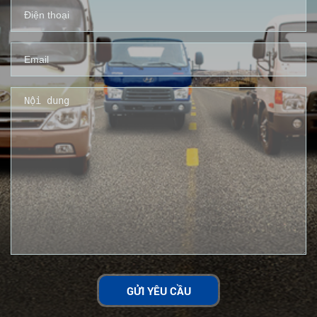
GỬI YÊU CẦU