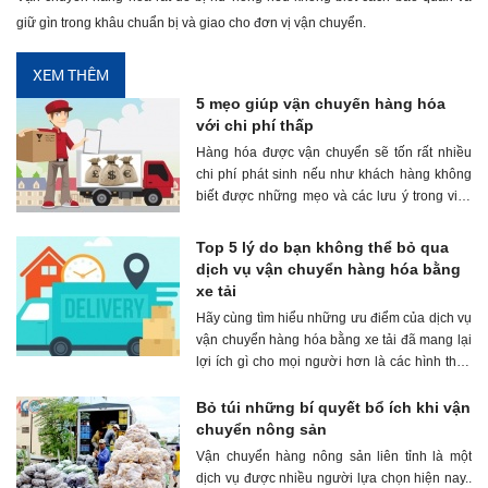
giữ gìn trong khâu chuẩn bị và giao cho đơn vị vận chuyển.
5 mẹo giúp vận chuyển hàng hóa
với chi phí thấp
XEM THÊM
Hàng hóa được vận chuyển sẽ tốn rất nhiều
chi phí phát sinh nếu như khách hàng không
biết được những mẹo và các lưu ý trong việc
vận chuyển để giảm chi phí một cách đáng kể.
Top 5 lý do bạn không thể bỏ qua
dịch vụ vận chuyển hàng hóa bằng
xe tải
Hãy cùng tìm hiểu những ưu điểm của dịch vụ
vận chuyển hàng hóa bằng xe tải đã mang lại
lợi ích gì cho mọi người hơn là các hình thức
vận chuyển hàng hóa khác nhé
Bỏ túi những bí quyết bổ ích khi vận
chuyển nông sản
Vận chuyển hàng nông sản liên tỉnh là một
dịch vụ được nhiều người lựa chọn hiện nay..
Vì vậy, bạn hãy có cho mình những bí quyết để
hàng hóa của mình được bảo đảm chất lượng,