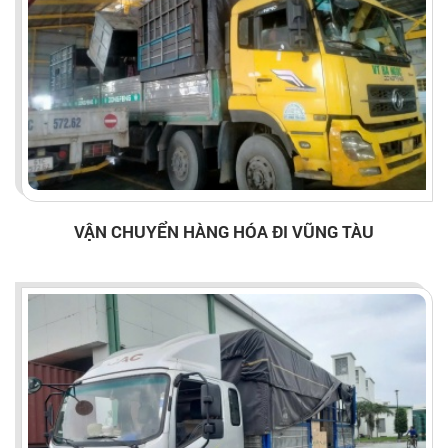
VẬN CHUYỂN HÀNG HÓA ĐI VŨNG TÀU